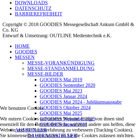
DOWNLOADS
DATENSCHUTZ
BARRIEREFREIHEIT
Copyright © 2018 GOODIES Messegesellschaft Ankum GmbH &
Co. KG
Entwurf & Umsetzung: OUTLINE Medientechnik e.K.
HOME
GOODIES
MESSEN
MESSE-VORANKÜNDIGUNG
MESSE-STANDANMELDUNG
MESSE-BILDER
GOODIES Mai 2019
GOODIES September 2020
GOODIES Mai 2023
GOODIES Januar 2024
GOODIES Mai 2024 - Jubiläumsausgabe
GOODIES Oktober 2024
Wir benutzen Cookies
GOODIES Mai 2025
Wir nutzen Cookies auf unserer Website. Einige von ihnen sind
GOODIES November 2025
essenziell für den Betrieb der Seite, während andere uns helfen, diese
GOODIES Januar 2026
Website und die Nutzererfahrung zu verbessern (Tracking Cookies).
AUSSTELLER
Sie können selbst entscheiden, ob Sie die Cookies zulassen möchten.
DAUERAUSSTELLER